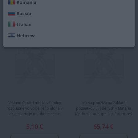
Romania
CELASKON TABLETY
OSCILLOCOCCINUM
Russia
250 MG
Italian
Hebrew
Vitamín C patrí medzi vitamíny
Liek sa používa na základe
rozpustné vo vode. Jeho úloha v
poznatkov uvedených v Materia
organizme je mnohostranná:
Medica Homeopatica. Podporný
umožňuje činnosť rôznych…
homeopatický liek na liečbu…
5,10 €
65,74 €