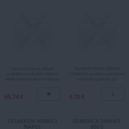
Liek sa používa na základe
CELASKON 500 MG ČERVENÝ
poznatkov uvedených v Materia
POMARANČ sa užíva na posilnenie
Medica Homeopatica. Podporný
odolnosti organizmu pri
homeopatický liek na liečbu…
infekčných ochoreniach ako je
chrípka a…
65,74 €
4,78 €
CELASKON HORÚCI
GENERICA ZINAVIT
NÁPOJ
600 S