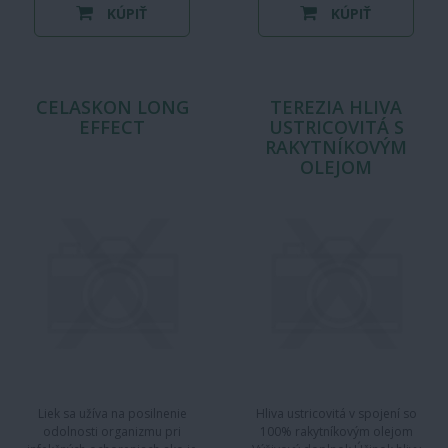
KÚPIŤ
KÚPIŤ
CELASKON LONG
TEREZIA HLIVA
EFFECT
USTRICOVITÁ S
RAKYTNÍKOVÝM
OLEJOM
Liek sa užíva na posilnenie
Hliva ustricovitá v spojení so
odolnosti organizmu pri
100% rakytníkovým olejom