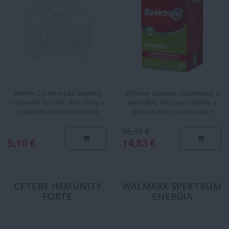
Vitamín C patrí medzi vitamíny
Výživový doplnok, multivitamín s
rozpustné vo vode. Jeho úloha v
minerálmi, v ktorom vitamíny a
organizme je mnohostranná:
stopové prvky pochádzajú z
umožňuje činnosť rôznych…
organických zdrojov.…
16,19 €
5,10 €
14,83 €
CETEBE IMMUNITY
WALMARK SPEKTRUM
FORTE
ENERGIA