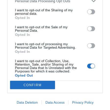
Personal Data Processing Opt Outs
I want to opt-out of the Sharing of my
personal data.
Opted In
I want to opt-out of the Sale of my
Personal Data.
Opted In
I want to opt-out of processing my
Personal Data for Targeted Advertising.
Liek sa užíva na posilnenie
Opted In
Výživový doplnok vo forme
odolnosti organizmu pri
kapsúl. Vitamín C a Zinok
infekčných ochoreniach ako je
prispievajú k správnemu
I want to opt-out of Collection, Use,
Retention, Sale, and/or Sharing of my
chrípka a nachladnutie.
fungovaniu imunitného systému.
Personal Data that Is Unrelated with the
CELASKON…
Vitamín C a…
Purposes for which it was collected.
18,81 €
22,38 €
Opted Out
od
CONFIRM
TEREZIA HLIVA
IMUNOGLUKAN P4H
USTRICOVITÁ S
100 MG
Data Deletion
Data Access
Privacy Policy
RAKYTNÍKOVÝM