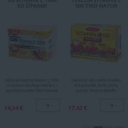
GS VITAMÍN C 1000
TEREZIA VITAMIN C
SO ŠÍPKAMI
500 TRIO NATUR
Výživový doplnok Vitamín C 1000
Základom výživového doplnku
so šípkami obsahuje vitamín C v
sú 3 prírodné zložky: plody
špeciálnej tablete Time-Release,
aceroly, šípok a rakytníka
ktorá zaisťuje jeho…
rešetliakového, ktoré sú bohaté
na…
14,54 €
17,42 €