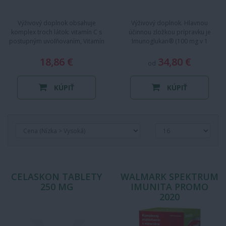
Výživový doplnok obsahuje
Výživový doplnok. Hlavnou
komplex troch látok: vitamín C s
účinnou zložkou prípravku je
postupným uvoľňovaním, Vitamín
Imunoglukan® (100 mg v 1
D a zinok, ktoré prispievajú…
kapsule) v kombinácii s vitamínom
18,86 €
34,80 €
C …
od
KÚPIŤ
KÚPIŤ
CELASKON TABLETY
WALMARK SPEKTRUM
250 MG
IMUNITA PROMO
2020