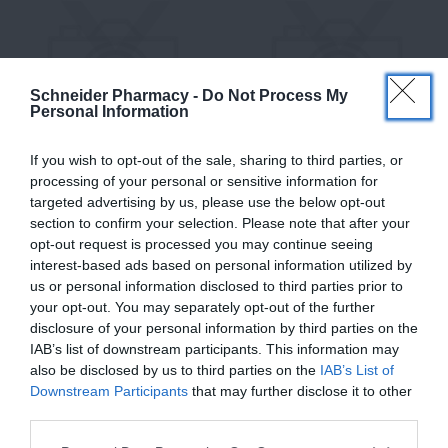
Schneider Pharmacy -
Do Not Process My
Personal Information
If you wish to opt-out of the sale, sharing to third parties, or
processing of your personal or sensitive information for
Výživový doplnok obsahuje
Výživový doplnok, multivitamín s
targeted advertising by us, please use the below opt-out
komplex troch látok: vitamín C s
minerálmi, obsahuje tiež koenzým
section to confirm your selection. Please note that after your
postupným uvoľňovaním, Vitamín
Q10. dodáva dôležité vitamíny a
opt-out request is processed you may continue seeing
D a zinok, ktoré prispievajú…
minerály, ktoré…
interest-based ads based on personal information utilized by
us or personal information disclosed to third parties prior to
14,53 €
18,86 €
od
your opt-out. You may separately opt-out of the further
disclosure of your personal information by third parties on the
IAB’s list of downstream participants. This information may
also be disclosed by us to third parties on the
IAB’s List of
CELASKON LONG
STADA BETAGLUCAN
Downstream Participants
that may further disclose it to other
EFFECT
COMBI 300+ ACUTE
third parties.