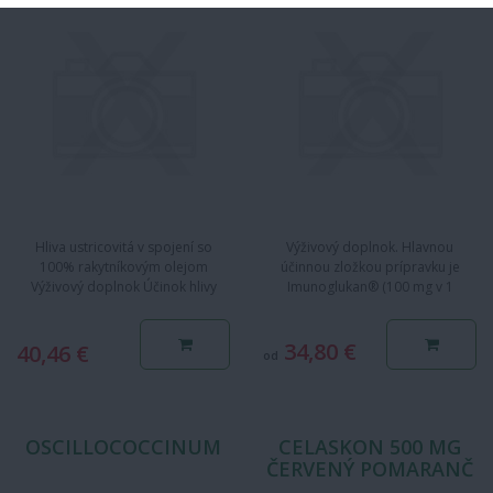
OLEJOM
Hliva ustricovitá v spojení so
Výživový doplnok. Hlavnou
100% rakytníkovým olejom
účinnou zložkou prípravku je
Výživový doplnok Účinok hlivy
Imunoglukan® (100 mg v 1
ustricovitej (Pleurotus ostreatus…
kapsule) v kombinácii s vitamínom
C …
34,80 €
40,46 €
od
OSCILLOCOCCINUM
CELASKON 500 MG
ČERVENÝ POMARANČ