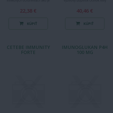
infekčných ochoreniach ako je
Výživový doplnok Účinok hlivy
chrípka a nachladnutie.
ustricovitej (Pleurotus ostreatus…
CELASKON…
22,38 €
40,46 €
KÚPIŤ
KÚPIŤ
CETEBE IMMUNITY
IMUNOGLUKAN P4H
FORTE
100 MG