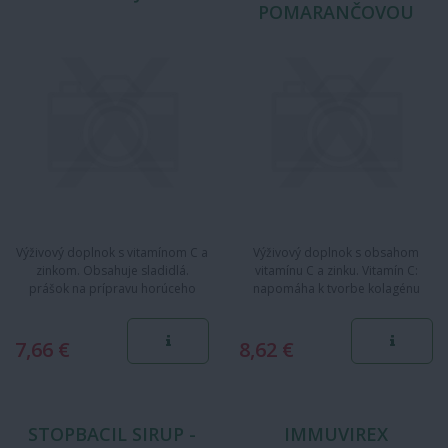
POMARANČOVOU
ARÓMOU
Výživový doplnok s vitamínom C a
Výživový doplnok s obsahom
zinkom. Obsahuje sladidlá.
vitamínu C a zinku. Vitamín C:
prášok na prípravu horúceho
napomáha k tvorbe kolagénu
nápoja Vitamín C a zinok…
napomáha k správnej…
7,66 €
8,62 €
STOPBACIL SIRUP -
IMMUVIREX