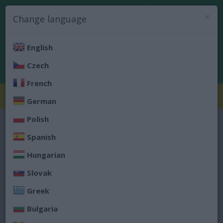
0
×
Prihlásenie
Change language
Registrácia
English
Czech
French
Kategórie
Toggle
German
navigation
Polish
Úvod
Jeseň
Muži
Spanish
MUŽI
Hungarian
Slovak
ODPORÚČANÉ PRODUKTY
Greek
Bulgaria