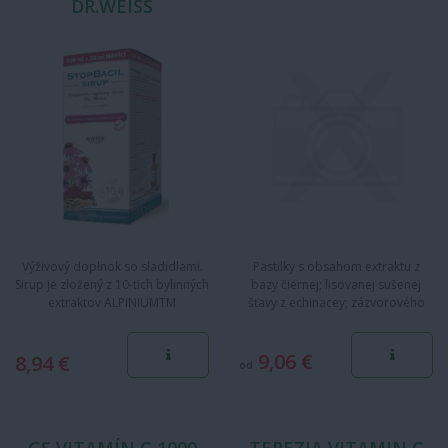
DR.WEISS
Výživový doplnok so sladidlami.
Pastilky s obsahom extraktu z
Sirup je zložený z 10-tich bylinných
bazy čiernej; lisovanej sušenej
extraktov ALPINIUMTM
šťavy z echinacey; zázvorového
(echinacea, ženšen,…
extraktu; mentolu;…
9,06 €
8,94 €
od