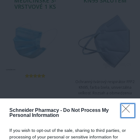
MEDICÍNSKE 3-
KN95 SALUTEM
VRSTVOVÉ 1 KS
Ochranný tvárový respirátor FFP2
KN95, farba biela, univerzálna
veľkosť. Rozsah a obmedzenia
aplikácie: Vhodné pre…
Schneider Pharmacy -
Do Not Process My
17,74 €
Personal Information
If you wish to opt-out of the sale, sharing to third parties, or
processing of your personal or sensitive information for
RESPIRÁTOR KN95
RENMED OCHRANNÉ