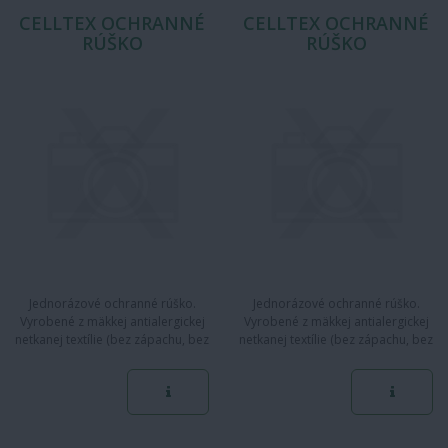
CELLTEX OCHRANNÉ
CELLTEX OCHRANNÉ
RÚŠKO
RÚŠKO
Jednorázové ochranné rúško.
Jednorázové ochranné rúško.
Vyrobené z mäkkej antialergickej
Vyrobené z mäkkej antialergickej
netkanej textílie (bez zápachu, bez
netkanej textílie (bez zápachu, bez
latexu, bez sklenených…
latexu, bez sklenených…