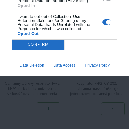
Personal Data for Targeted Advertising.
RESPIRÁTOR FFP2
RESPIRÁTOR FFP2
Opted In
KN95 SALUTEM
SYNERGIA
I want to opt-out of Collection, Use,
Retention, Sale, and/or Sharing of my
Personal Data that Is Unrelated with the
Purposes for which it was collected.
Opted Out
CONFIRM
Data Deletion
Data Access
Privacy Policy
Ochranný tvárový respirátor FFP2
Respirátor FFP2, CE1282,
KN95, farba biela, univerzálna
ochranná maska (rúško) je
veľkosť. Rozsah a obmedzenia
jednorazová ochranná pomôcka
aplikácie: Vhodné pre…
a bežne je určená na 8 hodinové…