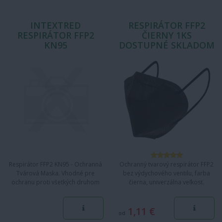
INTEXTRED
RESPIRÁTOR FFP2
RESPIRÁTOR FFP2
ČIERNY 1KS
KN95
DOSTUPNÉ SKLADOM
Respirátor FFP2 KN95 - Ochranná
Ochranný tvarový respirátor FFP2
Tvárová Maska. Vhodné pre
bez výdychového ventilu, farba
ochranu proti všetkých druhom
čierna, univerzálna veľkosť.
častíc, ako sú prach / dym /…
1,11 €
od