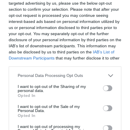
targeted advertising by us, please use the below opt-out
PHARMEVID
RÚŠKO
section to confirm your selection. Please note that after your
opt-out request is processed you may continue seeing
interest-based ads based on personal information utilized by
us or personal information disclosed to third parties prior to
your opt-out. You may separately opt-out of the further
disclosure of your personal information by third parties on the
IAB’s list of downstream participants. This information may
also be disclosed by us to third parties on the
IAB’s List of
Downstream Participants
that may further disclose it to other
third parties.
Personal Data Processing Opt Outs
Respirátor KN95 poskytuje
Ochranné rúško. Jednorazové
stredný stupeň ochrany pred:
chirurgické rúško pre zníženie
I want to opt-out of the Sharing of my
prachovými mikročasticami,
rizika prenosu infekcie. Netkaná 3-
personal data.
Opted In
aerosólmi na báze oleja a vody, …
vrstvová textília…
I want to opt-out of the Sale of my
Personal Data.
Opted In
I want to opt-out of processing my