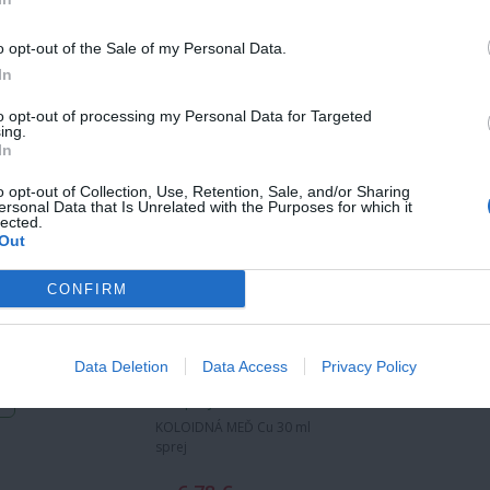
250 ML SPREJ
KOLOIDNÉ ZLATO Au
250 ml sprej
o opt-out of the Sale of my Personal Data.
KOLOIDNÉ ZLATO Au 250 ml
In
sprej
to opt-out of processing my Personal Data for Targeted
51,33 €
ing.
od
In
KOLOIDNÉ ZLATO AU
30 ML SPREJ
o opt-out of Collection, Use, Retention, Sale, and/or Sharing
KOLOIDNÉ ZLATO Au 30
ersonal Data that Is Unrelated with the Purposes for which it
ml sprej
lected.
Out
KOLOIDNÉ ZLATO Au 30 ml
sprej
CONFIRM
12,37 €
od
KOLOIDNÁ MEĎ CU
Data Deletion
Data Access
Privacy Policy
30 ML SPREJ
KOLOIDNÁ MEĎ Cu 30
ml sprej
KOLOIDNÁ MEĎ Cu 30 ml
sprej