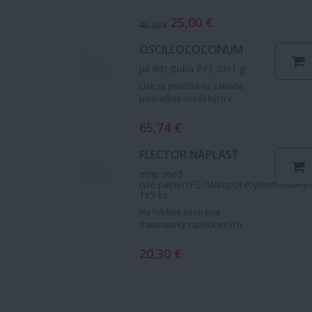
prospešných fytozlúčenín,
vrátane mnohých terpénov,
25,00 €
45,00 €
fenolov, esterov a…
OSCILLOCOCCINUM
pil dds (tuba PP) 30x1 g
Liek sa používa na základe
poznatkov uvedených v
Materia Medica
Homeopatica. Podporný
65,74 €
homeopatický liek na
liečbu…
FLECTOR NÁPLASŤ
emp med
(vre.papier/PE/Al/kopol.etylénmetakryl.
1x5 ks
Na lokálne ošetrenie
traumaticky zapríčinených
bolestí a zápalov šliach,
svalov, väzov horných a
20,30 €
dolných končatín …