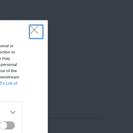
sonal or
ection to
ou may
 personal
out of the
 downstream
B’s List of
ERAZ V AKCII