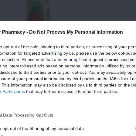
r Pharmacy -
Do Not Process My Personal Information
e
Bylinný čaj, porciovaný v
to opt-out of the sale, sharing to third parties, or processing of your per
nálevových vreckách.
formation for targeted advertising by us, please use the below opt-out s
go
Zloženie: Brusnica pravá -
r selection. Please note that after your opt-out request is processed y
plod (Fructus oxycocci), ruža
eing interest-based ads based on personal information utilized by us or
šípová - plod …
6,38 €
disclosed to third parties prior to your opt-out. You may separately opt-
losure of your personal information by third parties on the IAB’s list of
KÚPIŤ
. This information may also be disclosed by us to third parties on the
IA
Participants
that may further disclose it to other third parties.
Y
NAJNOVŠIE PRODUKTY
T
l Data Processing Opt Outs
o opt-out of the Sharing of my personal data.
KOLOIDNÉ ZLATO AU
In