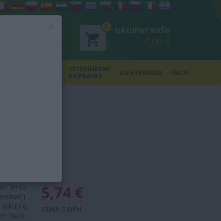
×
0
NÁKUPNÝ KOŠÍK
nie
0,00 €
ácia
Y
ZDRAVOTNÍCKE
VETERINÁRNE
ELEKTRONIKA
AKCIE
POTREBY
PRÍPRAVKY
um) je v
jú tento
5,74 €
eniach.
 (akútne
CENA S DPH
h ciest,