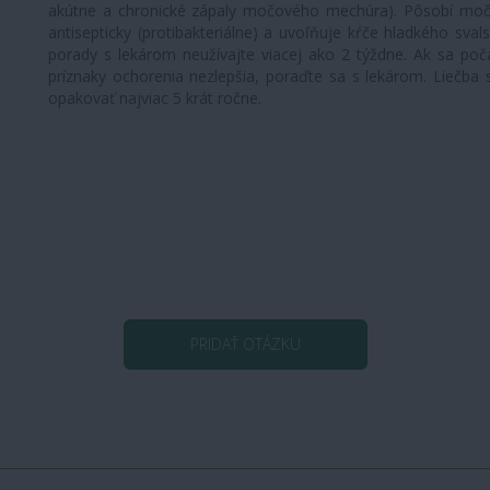
akútne a chronické zápaly močového mechúra). Pôsobí mo
antisepticky (protibakteriálne) a uvoľňuje kŕče hladkého sval
porady s lekárom neužívajte viacej ako 2 týždne. Ak sa poča
príznaky ochorenia nezlepšia, poraďte sa s lekárom. Liečba
opakovať najviac 5 krát ročne.
PRIDAŤ OTÁZKU