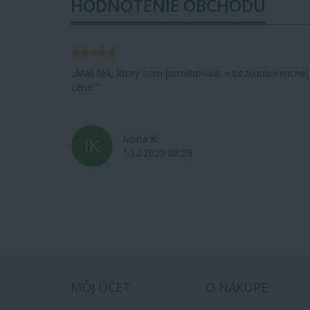
HODNOTENIE OBCHODU
nkurencnej
Rýchle dodanie
Jozef N.
JN
29.10.2021 13:33
MÔJ ÚČET
O NÁKUPE