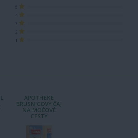
5
4
3
2
1
L
APOTHEKE
A
BRUSNICOVÝ ČAJ
Y
NA MOČOVÉ
CESTY