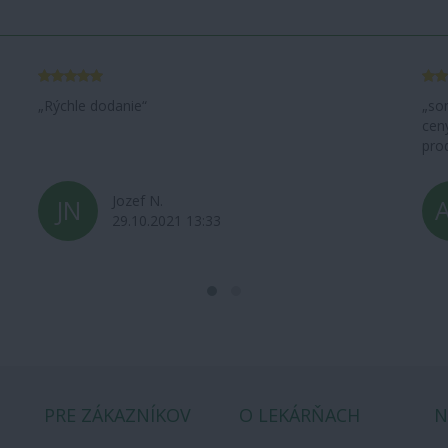
som spokojna s nakupovanim aj s dodanim, dobre
Poh
ceny a akcie, stranka prehladna rychlo sa daju vyhladat
produkty
Agáta D.
AD
25.10.2021 16:19
PRE ZÁKAZNÍKOV
O LEKÁRŇACH
N