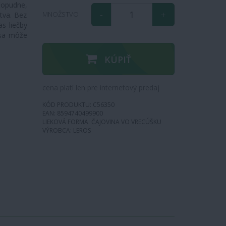
čopudne,
-
+
MNOŽSTVO
stva. Bez
s liečby
 sa môže
KÚPIŤ
cena platí len pre internetový predaj
KÓD PRODUKTU: C56350
EAN: 8594740499900
LIEKOVÁ FORMA: ČAJOVINA VO VRECÚŠKU
VÝROBCA: LEROS