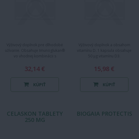
Výživový doplnok pre dlhodobé
Výživový doplnok a obsahom
užívanie. Obsahuje Imunoglukan®
vitamínu D. 1 kapsula obsahuje
vo vhodnej kombinácii s
50 µg vitamínu D3.
vitamínom C, ktorý prispieva k…
32,14 €
15,98 €
KÚPIŤ
KÚPIŤ
CELASKON TABLETY
BIOGAIA PROTECTIS
250 MG