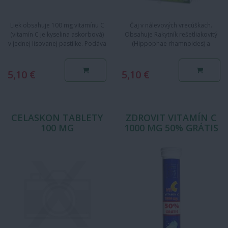
Liek obsahuje 100 mg vitamínu C
Čaj v nálevových vrecúškach.
(vitamín C je kyselina askorbová)
Obsahuje Rakytník rešetliakovitý
v jednej lisovanej pastilke. Podáva
(Hippophae rhamnoides) a
sa dospelým a…
Echinaceu purpurovú (Echinacea…
5,10 €
5,10 €
CELASKON TABLETY
ZDROVIT VITAMÍN C
100 MG
1000 MG 50% GRÁTIS