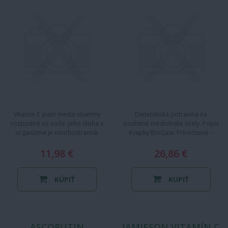
Vitamín C patrí medzi vitamíny
Dietetetická potravina na
rozpustné vo vode. Jeho úloha v
osobitné medicínske účely. Popis
organizme je mnohostranná:
Kvapky BioGaia: Prirodzené –
umožňuje činnosť rôznych…
pochádzajú z materského…
11,98 €
26,86 €
KÚPIŤ
KÚPIŤ
ASCORUTIN
JAMIESON VITAMÍN C