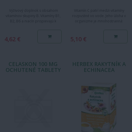
Výživový doplnok s obsahom
Vitamín C patrí medzi vitamíny
vitamínov skupiny B. Vitamíny B1,
rozpustné vo vode. Jeho úloha v
B2, B6 a niacín prispievajú k
organizme je mnohostranná:
správnemu fungovaniu…
umožňuje činnosť rôznych…
4,62 €
5,10 €
CELASKON 100 MG
HERBEX RAKYTNÍK A
OCHUTENÉ TABLETY
ECHINACEA