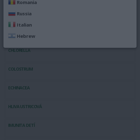
dospelých,
probiotiká
,
rakytník
,
šípky
,
spirulina
či produkty v
Romania
prípade boja so zápalom.
Russia
Italian
BETAGLUKÁNY
Hebrew
CHLORELLA
COLOSTRUM
ECHINACEA
HLIVA USTRICOVÁ
IMUNITA DETÍ