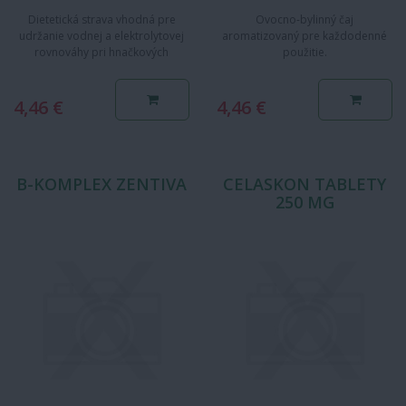
Dietetická strava vhodná pre
Ovocno-bylinný čaj
udržanie vodnej a elektrolytovej
aromatizovaný pre každodenné
rovnováhy pri hnačkových
použitie.
ochoreniach pre deti od…
4,46 €
4,46 €
B-KOMPLEX ZENTIVA
CELASKON TABLETY
250 MG