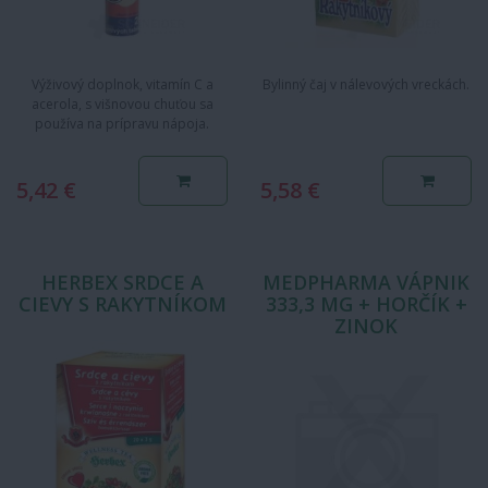
Výživový doplnok, vitamín C a
Bylinný čaj v nálevových vreckách.
acerola, s višnovou chuťou sa
používa na prípravu nápoja.
Vitamín C: prispieva k…
5,42 €
5,58 €
HERBEX SRDCE A
MEDPHARMA VÁPNIK
CIEVY S RAKYTNÍKOM
333,3 MG + HORČÍK +
ZINOK