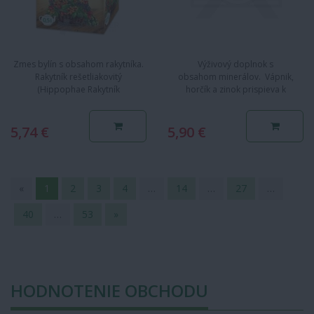
Zmes bylín s obsahom rakytníka.
Výživový doplnok s
Rakytník rešetliakovitý
obsahom minerálov. Vápnik,
(Hippophae Rakytník
horčík a zinok prispieva k
rhamnoides) je prostriedkom
normálnemu fungovaniu svalov.
posilnenia…
Vápnik…
5,74 €
5,90 €
«
1
2
3
4
…
14
…
27
…
40
…
53
»
HODNOTENIE OBCHODU