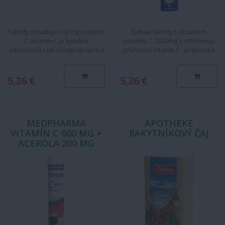
Tablety obsahujú 100 mg vitamínu
Šumivé tablety s obsahom
C (vitamín C je kyselina
vitamínu C 1000mg s citrónovou
askorbová). Liek užívajú dospelí a
príchuťou. Vitamín C: prispieva k
deti na prevenciu alebo…
správnemu fungovaniu…
5,26 €
5,26 €
MEDPHARMA
APOTHEKE
VITAMÍN C 600 MG +
RAKYTNÍKOVÝ ČAJ
ACEROLA 200 MG