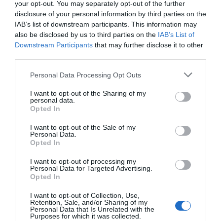
your opt-out. You may separately opt-out of the further
vrecúškach. Obsah:
vitamínu C, cmúľacie tablety s
disclosure of your personal information by third parties on the
Praslička (Equisetum arvense) má
pomarančovou príchuťou.
močopudné vlastnosti. Rakytník …
IAB’s list of downstream participants. This information may
also be disclosed by us to third parties on the
IAB’s List of
3,66 €
4,30 €
Downstream Participants
that may further disclose it to other
third parties.
Personal Data Processing Opt Outs
EDENPHARMA
HIPP ORS 200
I want to opt-out of the Sharing of my
VITAMÍN C 100 MG
MRKVOVO RYŽOVÝ
personal data.
PRÍCHUŤ POMARANČ
ODVAR
Opted In
I want to opt-out of the Sale of my
Personal Data.
Opted In
I want to opt-out of processing my
Personal Data for Targeted Advertising.
Opted In
I want to opt-out of Collection, Use,
Retention, Sale, and/or Sharing of my
Personal Data that Is Unrelated with the
Purposes for which it was collected.