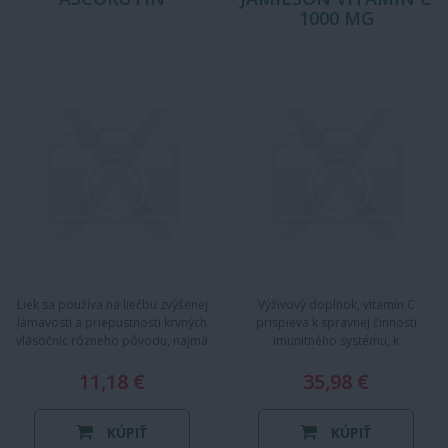
1000 MG
Liek sa používa na liečbu zvýšenej
Výživový doplnok, vitamín C
lámavosti a priepustnosti krvných
prispieva k správnej činnosti
vlásočníc rôzneho pôvodu, najmä
imunitného systému, k
pri nedostatku…
správnej funkcii a…
11,18 €
35,98 €
KÚPIŤ
KÚPIŤ