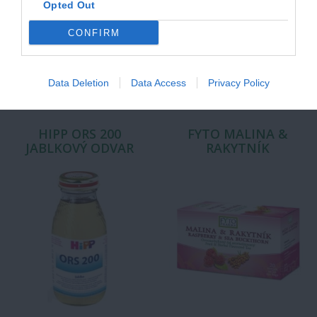
Vitamín C vo forme tabliet so
Opted Out
Dietetická strava vhodná pre
sladidlami a pomarančovou
udržanie vodnej a elektrolytovej
príchuťou. Vitamín C udržiava
rovnováhy pri hnačkových
CONFIRM
normálnu funkciu imunitného…
ochoreniach pre deti od…
4,30 €
4,46 €
Data Deletion
Data Access
Privacy Policy
HIPP ORS 200
FYTO MALINA &
JABLKOVÝ ODVAR
RAKYTNÍK