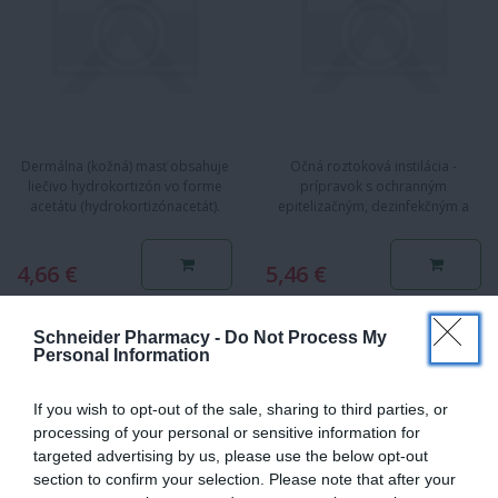
Dermálna (kožná) masť obsahuje
Očná roztoková instilácia -
liečivo hydrokortizón vo forme
prípravok s ochranným
acetátu (hydrokortizónacetát).
epitelizačným, dezinfekčným a
Patrí do skupiny liekov na…
zvlhčujúcim účinkom s obsahom…
4,66 €
5,46 €
Schneider Pharmacy -
Do Not Process My
Personal Information
HANUS SILICA
MEDPHARMA
EUKALYPTUS
OCTANOVÝ GÉL
NATURAL
If you wish to opt-out of the sale, sharing to third parties, or
processing of your personal or sensitive information for
targeted advertising by us, please use the below opt-out
section to confirm your selection. Please note that after your