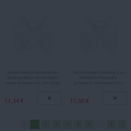
Liečivo v lieku je xylometazolín,
Olej na inhaláciu: používa sa na
ktorý vyvoláva v mieste svojho
inhaláciu v inhalačných
účinku stiahnutie ciev, čím znižuje
prístrojoch, aromalampách a
opuch sliznice a…
odparovačoch, priaznivo…
11,34 €
11,50 €
«
1
2
3
4
5
6
…
8
»