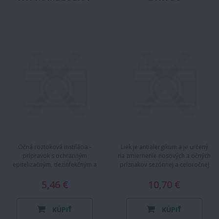
Očná roztoková instilácia -
Liek je antialergikum a je určený
prípravok s ochranným
na zmiernenie nosových a očných
epitelizačným, dezinfekčným a
príznakov sezónnej a celoročnej
zvlhčujúcim účinkom s obsahom…
alergickej nádchy a…
5,46 €
10,70 €
KÚPIŤ
KÚPIŤ