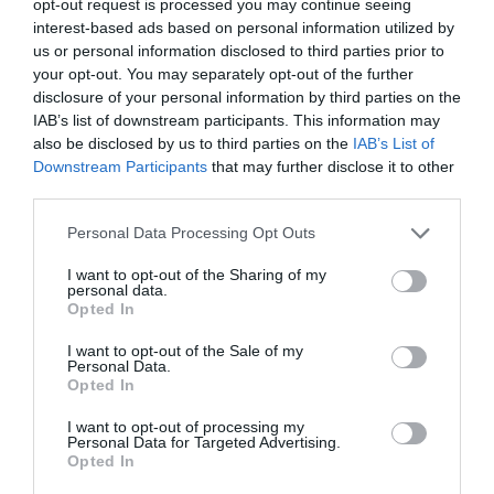
opt-out request is processed you may continue seeing
interest-based ads based on personal information utilized by
us or personal information disclosed to third parties prior to
your opt-out. You may separately opt-out of the further
disclosure of your personal information by third parties on the
IAB’s list of downstream participants. This information may
also be disclosed by us to third parties on the
IAB’s List of
Downstream Participants
that may further disclose it to other
Silica získaná destiláciou čerstvých
Gél obsahuje okrem octanu
third parties.
listov vodnou parou. napomáha
aj extrakt skorocelu, medovky a
pri zápaloch dýchacích ciest, pri
eukalyptovej silice. Bez parfumov
Personal Data Processing Opt Outs
nádche, kašli a…
a farbív. Je odporúčaný…
I want to opt-out of the Sharing of my
5,90 €
6,22 €
personal data.
Opted In
I want to opt-out of the Sale of my
Personal Data.
SENSIVIT
DR. MÜLLER
Opted In
PANTHENOSE
NOSNÁ MASŤ
I want to opt-out of processing my
Personal Data for Targeted Advertising.
Opted In