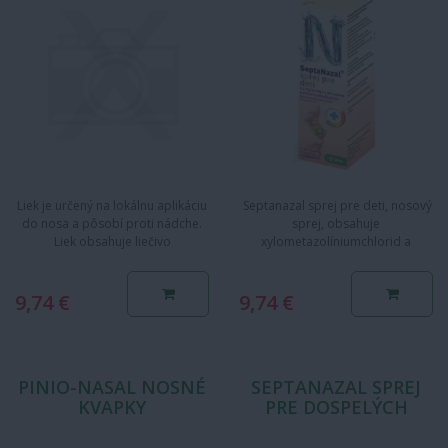
Liek je určený na lokálnu aplikáciu
Septanazal sprej pre deti, nosový
do nosa a pôsobí proti nádche.
sprej, obsahuje
Liek obsahuje liečivo
xylometazolíniumchlorid a
oxymetazolín, ktoré znižuje…
dexpantenol.
Xylometazolíniumchlorid…
9,74 €
9,74 €
PINIO-NASAL NOSNÉ
SEPTANAZAL SPREJ
KVAPKY
PRE DOSPELÝCH