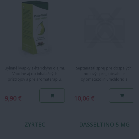
Bylinné kvapky s éterickými olejmi.
Septanazal sprej pre dospelých,
Vhodné aj do inhalačných
nosový sprej, obsahuje
prístrojov a pre aromaterapiu.
xylometazolíniumchlorid a
Zloženie: Pini etheroleum,…
dexpantenol.
Xylometazolíniumchlorid…
9,90 €
10,06 €
ZYRTEC
DASSELTINO 5 MG