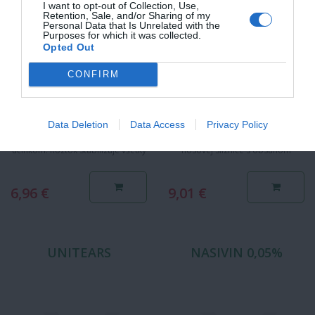
I want to opt-out of Collection, Use,
Retention, Sale, and/or Sharing of my
Personal Data that Is Unrelated with the
Purposes for which it was collected.
Opted Out
CONFIRM
Data Deletion
Data Access
Privacy Policy
SensiVit je prípravok s
Nosová masť je určená na
upokojujúcim a zvlhčujúcim
podporu hojenia v okolí nosa a
účinkom. Roztok stabilizuje všetky
nosovej sliznice s obsahom
3 vrstvy slzného filmu na
éterických olejov napomáha…
povrchu…
6,96 €
9,01 €
UNITEARS
NASIVIN 0,05%