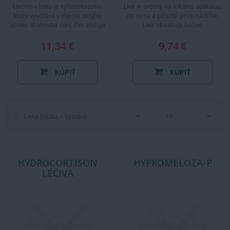
Liečivo v lieku je xylometazolín,
Liek je určený na lokálnu aplikáciu
ktorý vyvoláva v mieste svojho
do nosa a pôsobí proti nádche.
účinku stiahnutie ciev, čím znižuje
Liek obsahuje liečivo
opuch sliznice a…
oxymetazolín, ktoré znižuje…
11,34 €
9,74 €
KÚPIŤ
KÚPIŤ
HYDROCORTISON
HYPROMELOZA-P
LÉČIVA