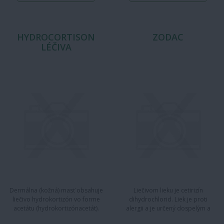
HYDROCORTISON
ZODAC
LÉČIVA
Dermálna (kožná) masť obsahuje
Liečivom lieku je cetirizín
liečivo hydrokortizón vo forme
dihydrochlorid. Liek je proti
acetátu (hydrokortizónacetát).
alergii a je určený dospelým a
Patrí do skupiny liekov na…
deťom vo veku 6 rokov a…