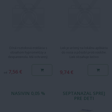
Očná roztoková instilácia s
Liek je určený na lokálnu aplikáciu
obsahom hypromelózy a
do nosa a pôsobí proti nádche.
dexpantenolu. Má ochranný,
Liek obsahuje liečivo
epitelizačný a zvlhčujúci účinok.…
oxymetazolín, ktoré znižuje…
7,56 €
9,74 €
od
NASIVIN 0,05 %
SEPTANAZAL SPREJ
PRE DETI