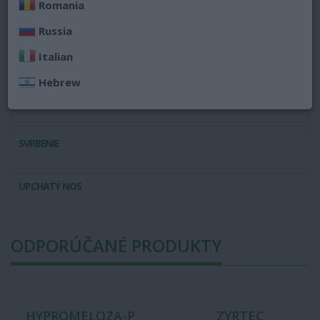
eukalyptový olej
,
bylinné masti
či
octanový gél
.
Romania
Russia
Italian
LIEKY NA ALERGIU
Hebrew
PODRÁŽDENÉ OČI
SVRBENIE
UPCHATÝ NOS
ODPORÚČANÉ PRODUKTY
HYPROMELOZA-P
ZYRTEC