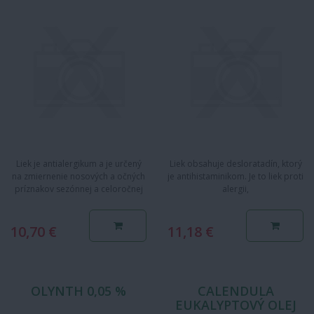
Liek je antialergikum a je určený
Liek obsahuje desloratadín, ktorý
na zmiernenie nosových a očných
je antihistaminikom. Je to liek proti
príznakov sezónnej a celoročnej
alergii,
alergickej nádchy a…
ktorý nespôsobuje ospalosť.
Pomáha…
10,70 €
11,18 €
OLYNTH 0,05 %
CALENDULA
EUKALYPTOVÝ OLEJ