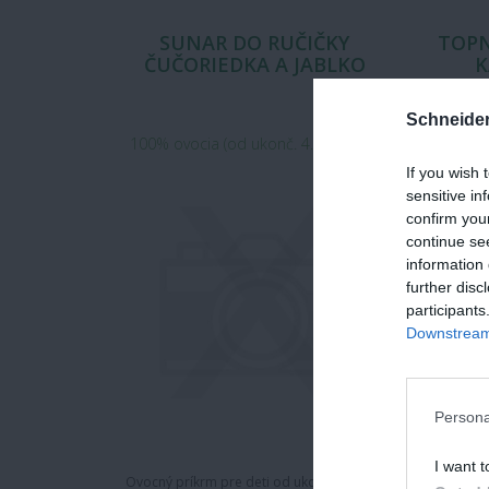
SUNAR DO RUČIČKY
TOPN
ČUČORIEDKA A JABLKO
K
Schneide
100% ovocia (od ukonč. 4. mesiaca)
1x100 g
If you wish 
sensitive in
confirm you
continue se
information 
further disc
participants
Downstream 
Persona
I want t
Ovocný príkrm pre deti od ukončeného 4.
Instan