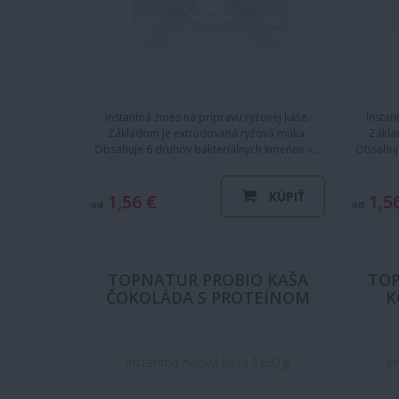
Instantná zmes na prípravu ryžovej kaše.
Instan
Základom je extrudovaná ryžová múka.
Zákla
Obsahuje 6 druhov bakteriálnych kmeňov v…
Obsahuj
KÚPIŤ
1,56 €
1,5
od
od
TOPNATUR PROBIO KAŠA
TOP
ČOKOLÁDA S PROTEÍNOM
K
instantná ryžová kaša 1x60 g
in