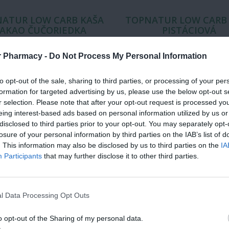
ATUR LOW CARB KAŠA
TOPNATUR LOW CARB
AKAO ČUČORIEDKA
PISTÁCIOVÁ
r Pharmacy -
Do Not Process My Personal Information
instantná zmes 1x60 g
instantná zmes 1x50 g
to opt-out of the sale, sharing to third parties, or processing of your per
formation for targeted advertising by us, please use the below opt-out s
r selection. Please note that after your opt-out request is processed y
eing interest-based ads based on personal information utilized by us or
disclosed to third parties prior to your opt-out. You may separately opt-
losure of your personal information by third parties on the IAB’s list of
. This information may also be disclosed by us to third parties on the
IA
Participants
that may further disclose it to other third parties.
l Data Processing Opt Outs
o opt-out of the Sharing of my personal data.
tná zmes so sladidlom na prípravu
Instantná zmes so sladidlom na p