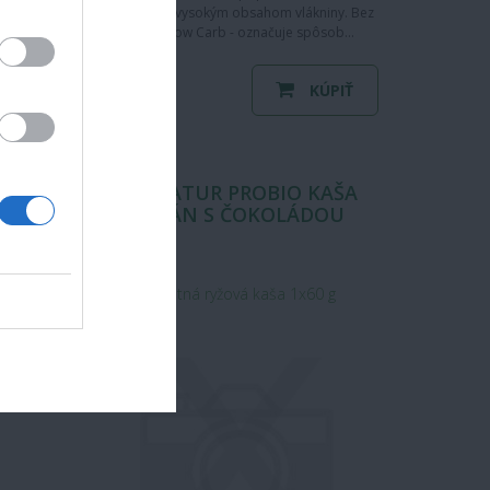
y. Bez
sladidlom. S vysokým obsahom vlákniny. Bez
pôsob…
gluténu. Low Carb - označuje spôsob…
ÚPIŤ
KÚPIŤ
1,47 €
od
OD
TOPNATUR PROBIO KAŠA
BANÁN S ČOKOLÁDOU
instantná ryžová kaša 1x60 g