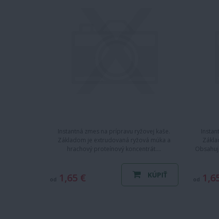
Instantná zmes na prípravu ryžovej kaše.
Instan
Základom je extrudovaná ryžová múka a
Zákla
hrachový proteínový koncentrát.…
Obsahuj
KÚPIŤ
1,65 €
1,6
od
od