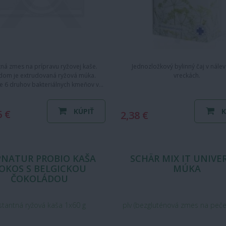
tná zmes na prípravu ryžovej kaše.
Jednozložkový bylinný čaj v nále
dom je extrudovaná ryžová múka.
vreckách.
e 6 druhov bakteriálnych kmeňov v…
KÚPIŤ
K
6 €
2,38 €
NATUR PROBIO KAŠA
SCHÄR MIX IT UNIVE
OKOS S BELGICKOU
MÚKA
ČOKOLÁDOU
stantná ryžová kaša 1x60 g
plv (bezgluténová zmes na peče
kg