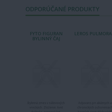
ODPORÚČANÉ PRODUKTY
FYTO FIGURAN
LEROS PULMOR
BYLINNÝ ČAJ
Bylinná zmes v nálevových
Adjuvans pri akútnych a
vreckách. Zloženie: kvet
chronických ochoreniac
ibišteka, sennový list,
horných ciest dýchacích.