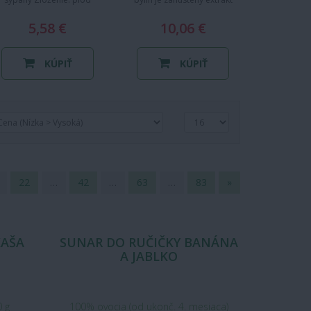
pestreca mariánského
obsahujúci koreň ibiša, kvet
(Silybum marianum)
5,58 €
10,06 €
slezu…
KÚPIŤ
KÚPIŤ
22
…
42
…
63
…
83
»
KAŠA
SUNAR DO RUČIČKY BANÁNA
A JABLKO
0 g
100% ovocia (od ukonč. 4. mesiaca)