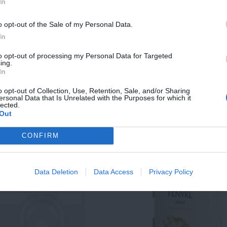
In
 S vysokým obsahom vlákniny. Bez
kaše. S vysokým obsahom vláknin
nu. Low Carb - označuje spôsob…
gluténu. Low Carb - označuje s
o opt-out of the Sale of my Personal Data.
In
KÚPIŤ
K
7 €
1,48 €
od
to opt-out of processing my Personal Data for Targeted
ing.
In
NATUR PROBIO KAŠA
LEROS FENIKEL PL
o opt-out of Collection, Use, Retention, Sale, and/or Sharing
MALINA
ersonal Data that Is Unrelated with the Purposes for which it
lected.
Out
stantná ryžová kaša 1x60 g
20x1,5 g (30 g)
CONFIRM
Data Deletion
Data Access
Privacy Policy