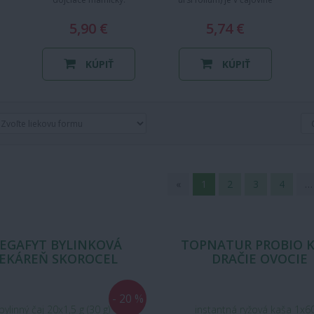
vhodne doplnený ďalšími
…
5,90 €
zložkami, ktoré zvyšujú…
5,74 €
KÚPIŤ
KÚPIŤ
«
1
2
3
4
…
EGAFYT BYLINKOVÁ
TOPNATUR PROBIO 
EKÁREŇ SKOROCEL
DRAČIE OVOCIE
- 20 %
bylinný čaj 20x1,5 g (30 g)
instantná ryžová kaša 1x6