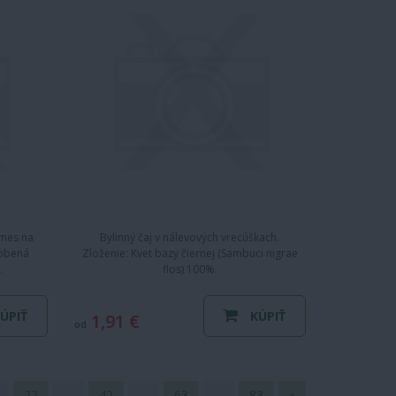
zmes na
Bylinný čaj v nálevových vrecúškach.
robená
Zloženie: Kvet bazy čiernej (Sambuci nigrae
…
flos) 100%.
ÚPIŤ
KÚPIŤ
1,91 €
od
22
…
42
…
63
…
83
»