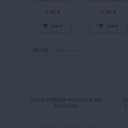
medovková vňať
Pôsobí antisepticky a
5,42 €
expektoračne. Zápar sa
5,26 €
KÚPIŤ
KÚPIŤ
FILTER
HAMI PRÍKRM HOVÄDZIE NA
M
ZELENINE
L
(od ukonč. 6. mesiaca) 1x125 g