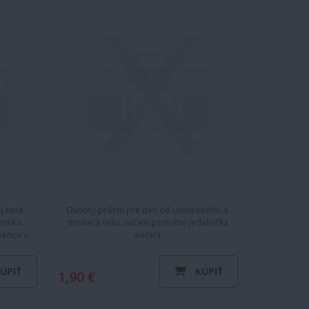
1x100 g
j kaše.
Ovocný príkrm pre deti od ukončeného 4.
 múka.
mesiaca veku. Súčasť pestrého jedálnička
meňov v…
dieťaťa.
ÚPIŤ
KÚPIŤ
1,90 €