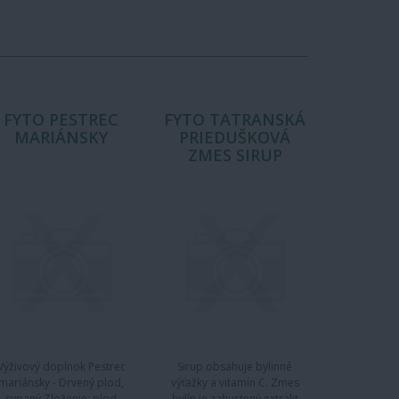
FYTO PESTREC
FYTO TATRANSKÁ
MARIÁNSKY
PRIEDUŠKOVÁ
ZMES SIRUP
Výživový doplnok Pestrec
Sirup obsahuje bylinné
mariánsky - Drvený plod,
výťažky a vitamín C. Zmes
sypaný Zloženie: plod
bylín je zahustený extrakt