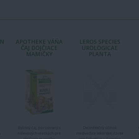
AN
APOTHEKE VÁŇA
LEROS SPECIES
ČAJ DOJČIACE
UROLOGICAE
MAMIČKY
PLANTA
Bylinný čaj, porciovaný v
Dezinfekčný účinok
h
nálevových vreckách pre
medvedice lekárskej (Uvae
dojčiace mamičky.
ursi folium) je v čajovine