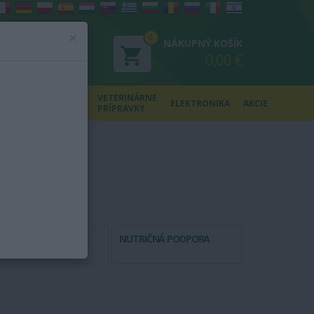
×
0
NÁKUPNÝ KOŠÍK
nie
0,00 €
ácia
Y
ZDRAVOTNÍCKE
VETERINÁRNE
ELEKTRONIKA
AKCIE
POTREBY
PRÍPRAVKY
POJE
NUTRIČNÁ PODPORA