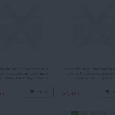
tná zmes na prípravu ryžovej kaše.
Univerzálna begluténová múčna 
dom je extrudovaná ryžová múka.
pečenie. Dietetická potravina vy
e 6 druhov bakteriálnych kmeňov v…
špeciálne pre ľudí trpiacich
KÚPIŤ
K
5 €
1,98 €
od
«
1
2
3
4
…