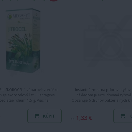
 čaj SKOROCEL 1 záparové vrecúško
Instantná zmes na prípravu ryžove
uje skorocelový list (Plantaginis
Základom je extrudovaná ryžová
ceolatae folium) 1,5 g. Viac na…
Obsahuje 6 druhov bakteriálnych k
KÚPIŤ
K
1,33 €
€
od