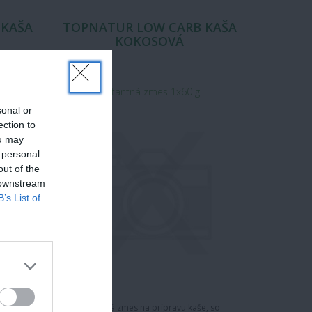
 KAŠA
TOPNATUR LOW CARB KAŠA
KOKOSOVÁ
instantná zmes 1x60 g
sonal or
ection to
ou may
 personal
out of the
 downstream
B’s List of
rípravu
Instantná zmes na prípravu kaše, so