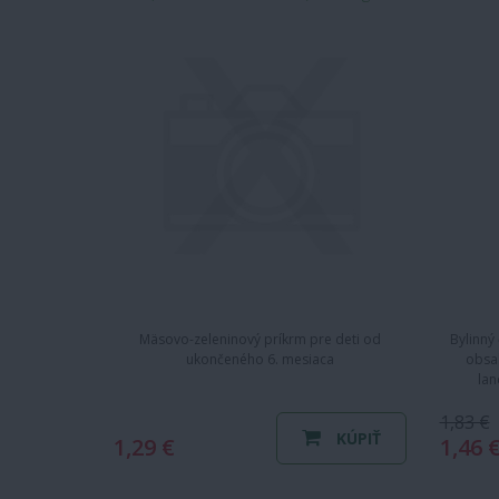
Mäsovo-zeleninový príkrm pre deti od
Bylinný
ukončeného 6. mesiaca
obsah
lan
1,83 €
KÚPIŤ
1,29 €
1,46 