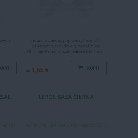
vových
Instantná zmes na prípravu ryžovej kaše.
Základom je extrudovaná ryžová múka.
Obsahuje 6 druhov bakteriálnych kmeňov v…
ÚPIŤ
KÚPIŤ
1,65 €
od
RSAL
LEROS BAZA ČIERNA
nie) 1x1
bylinný čaj, nálevové vrecúška (inov.2021)
20x1 g (20 g)