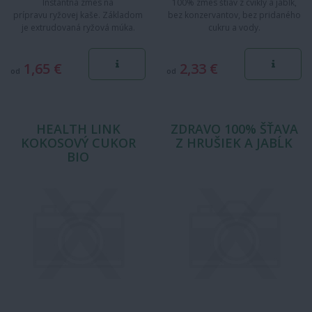
Instantná zmes na
100% zmes štiav z cvikly a jabĺk,
prípravu ryžovej kaše. Základom
bez konzervantov, bez pridaného
je extrudovaná ryžová múka.
cukru a vody.
Obsahuje bakteriálne kmene,
inulín,…
1,65 €
2,33 €
od
od
HEALTH LINK
ZDRAVO 100% ŠŤAVA
KOKOSOVÝ CUKOR
Z HRUŠIEK A JABĹK
BIO