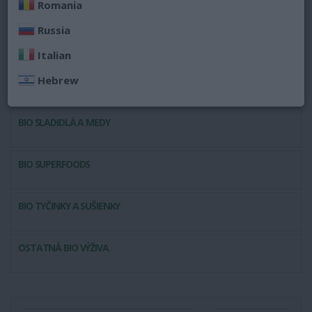
Romania
Russia
BIO OLEJE
Italian
Hebrew
BIO SEMENÁ A STRUKOVINY
BIO SLADIDLÁ A MEDY
BIO SUPERFOODS
BIO TYČINKY A SUŠIENKY
OSTATNÁ BIO VÝŽIVA