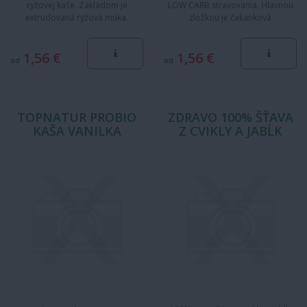
ryžovej kaše. Základom je
LOW CARB stravovania. Hlavnou
extrudovaná ryžová múka.
zložkou je čakanková
Obsahuje 6 druhov bakteriálnych
vláknina. Kokos v
kmeňov v…
horkej čokoláde. Bez…
1,56 €
1,56 €
od
od
TOPNATUR PROBIO
ZDRAVO 100% ŠŤAVA
KAŠA VANILKA
Z CVIKLY A JABĹK