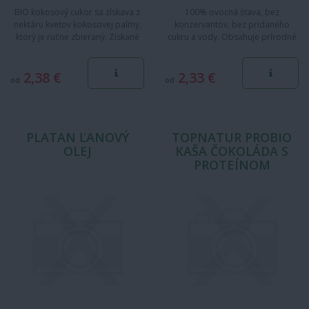
BIO kokosový cukor sa získava z
100% ovocná šťava, bez
nektáru kvetov kokosovej palmy,
konzervantov, bez pridaného
ktorý je ručne zbieraný. Získané
cukru a vody. Obsahuje prírodné
kryštáliky kokosového…
cukry. Pasterizovaná.
2,38 €
2,33 €
od
od
PLATAN ĽANOVÝ
TOPNATUR PROBIO
OLEJ
KAŠA ČOKOLÁDA S
PROTEÍNOM