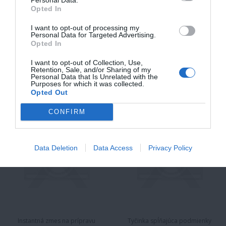
Pasterizovaný. Súčasť pestrého
podiel vlákniny a bezlepkové
Opted In
jedálnička dieťaťa. Hodí sa ako…
suroviny, vďaka ktorým je…
I want to opt-out of processing my
1,46 €
1,90 €
Personal Data for Targeted Advertising.
od
Opted In
I want to opt-out of Collection, Use,
Retention, Sale, and/or Sharing of my
Personal Data that Is Unrelated with the
TOPNATUR PROBIO
TOPNATUR LOW
Purposes for which it was collected.
KAŠA MALINA
CARB KOKOS V
Opted Out
HORKEJ ČOKOLÁDE
CONFIRM
Data Deletion
Data Access
Privacy Policy
Instantná zmes na prípravu
Tyčinka spĺňajúca podmienky