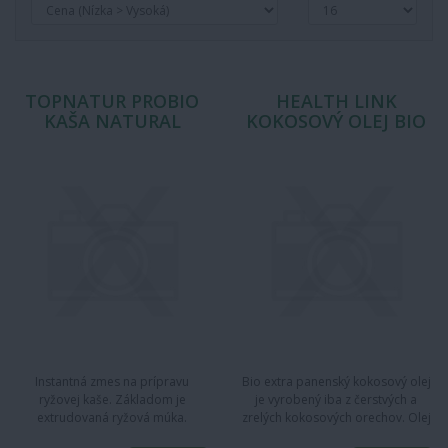
TOPNATUR PROBIO
HEALTH LINK
KAŠA NATURAL
KOKOSOVÝ OLEJ BIO
Instantná zmes na prípravu
Bio extra panenský kokosový olej
ryžovej kaše. Základom je
je vyrobený iba z čerstvých a
extrudovaná ryžová múka.
zrelých kokosových orechov. Olej
Obsahuje 6 druhov bakteriálnych
je nerafinovaný,…