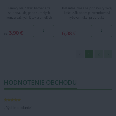
Ľanový olej 100% lisované za
Instantná zmes na pripavu ryžovej
studena. Olej je bez umelých
kaše. Základom je extrudovaná
konzervačných látok a umelých
ryžová múka, probiotiká,
farbív. Obsahuje vysoké…
prebiotiká, kombinácia…
3,90 €
6,38 €
od
«
1
2
»
HODNOTENIE OBCHODU
Rýchle dodanie