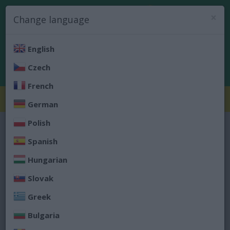
0
×
Prihlásenie
Change language
Registrácia
English
Czech
French
Kategórie
Toggle
German
navigation
Polish
Úvod
Potraviny a nápoje
BIO potraviny
Spanish
BIO POTRAVINY
Hungarian
Slovak
Greek
BIO CEREÁLIE A KAŠE
Bulgaria
BIO NÁPOJE