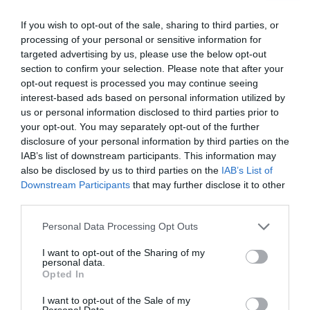
Pasterizovaná.
dieťaťa.
If you wish to opt-out of the sale, sharing to third parties, or
1,90 €
processing of your personal or sensitive information for
targeted advertising by us, please use the below opt-out
section to confirm your selection. Please note that after your
opt-out request is processed you may continue seeing
SUNAR DO RUČIČKY
TOPNATUR PREBIO
interest-based ads based on personal information utilized by
ČUČORIEDKA A
OVSENÁ KAŠA BELG.
us or personal information disclosed to third parties prior to
JABLKO
ČOKOLÁDA KOKOS
your opt-out. You may separately opt-out of the further
disclosure of your personal information by third parties on the
IAB’s list of downstream participants. This information may
also be disclosed by us to third parties on the
IAB’s List of
Downstream Participants
that may further disclose it to other
third parties.
Personal Data Processing Opt Outs
I want to opt-out of the Sharing of my
personal data.
Opted In
Ovocný príkrm pre deti od
Instantná zmes na prípravu kaše.
I want to opt-out of the Sale of my
ukončeného 4. mesiaca veku.
Prebio kaša obsahuje vysoký
Personal Data.