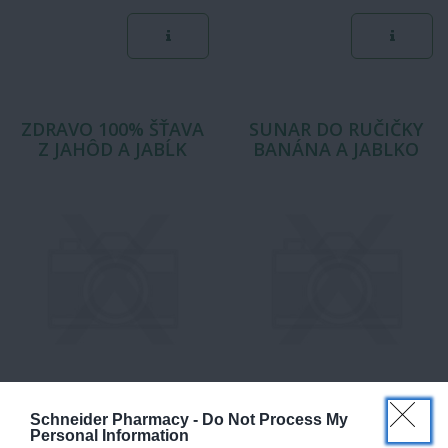
zlepšenie chuti pokrmov. …
poľnohospodárstva Vhodný do
kávy,…
ZDRAVO 100% ŠŤAVA
SUNAR DO RUČIČKY
Z JAHÔD A JABĹK
BANÁNA A JABLKO
100% zmes štiav z jahôd a jabĺk.
Ovocný príkrm pre deti od
Schneider Pharmacy -
Do Not Process My
Bez prídavku cukru a vody.
ukončeného 4. mesiaca veku.
Personal Information
Obsahuje prírodné cukry.
Súčasť pestrého jedálnička