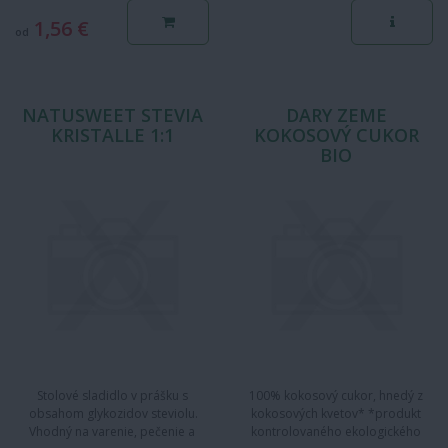
kmeňov v…
1,56 €
od
NATUSWEET STEVIA
DARY ZEME
KRISTALLE 1:1
KOKOSOVÝ CUKOR
BIO
Stolové sladidlo v prášku s
100% kokosový cukor, hnedý z
obsahom glykozidov steviolu.
kokosových kvetov* *produkt
Vhodný na varenie, pečenie a
kontrolovaného ekologického