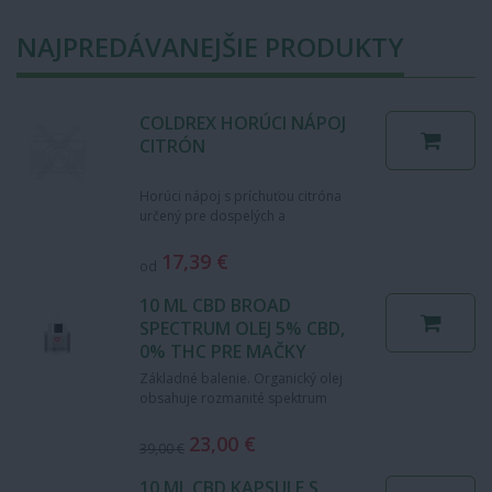
NAJPREDÁVANEJŠIE PRODUKTY
COLDREX HORÚCI NÁPOJ
CITRÓN
Horúci nápoj s príchuťou citróna
určený pre dospelých a
dospievajúcich od 15 rokov s
telesnou hmotnosťou nad 50 kg.…
17,39 €
od
10 ML CBD BROAD
SPECTRUM OLEJ 5% CBD,
0% THC PRE MAČKY
Základné balenie. Organický olej
obsahuje rozmanité spektrum
prospešných fytozlúčenín, vrátane
mnohých terpénov,…
23,00 €
39,00 €
10 ML CBD KAPSULE S