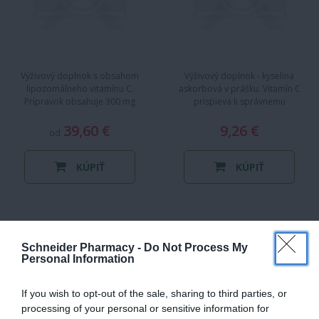
Výživový doplnok s obsahom
Výživový doplnok - kyselina
lipozomálneho vitamínu C.
askorbová v prášku. Vitamín C
Prípravok obsahuje 300 mg
prispieva k správ­nemu
lipozomálneho vitamínu C v
fungovaniu imunit­ného systému.…
39,60 €
jednej…
9,26 €
od
KÚPIŤ
KÚPIŤ
JAMIESON VITAMÍN C
MEDPHARMA
500 MG
VITAMÍN C 600 MG +
Schneider Pharmacy -
Do Not Process My
Personal Information
ACEROLA 200 MG
If you wish to opt-out of the sale, sharing to third parties, or
processing of your personal or sensitive information for