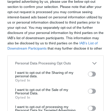
targeted advertising by us, please use the below opt-out
section to confirm your selection. Please note that after your
opt-out request is processed you may continue seeing
interest-based ads based on personal information utilized by
us or personal information disclosed to third parties prior to
your opt-out. You may separately opt-out of the further
disclosure of your personal information by third parties on the
IAB’s list of downstream participants. This information may
also be disclosed by us to third parties on the
IAB’s List of
Výživový doplnok s obsahom
Výživový doplnok, vitamín C a
Downstream Participants
that may further disclose it to other
vitamínu C v tabletách s
acerola, s višnovou chuťou sa
third parties.
postupným uvoľňovaním počas
používa na prípravu nápoja.
6–8 hodín a podpornej zmesi z…
Vitamín C: prispieva k…
Personal Data Processing Opt Outs
22,70 €
5,42 €
I want to opt-out of the Sharing of my
personal data.
KÚPIŤ
KÚPIŤ
Opted In
I want to opt-out of the Sale of my
Personal Data.
Opted In
CELASKON 500 MG
CELASKON LONG
ČERVENÝ POMARANČ
EFFECT
I want to opt-out of processing my
Personal Data for Targeted Advertising.