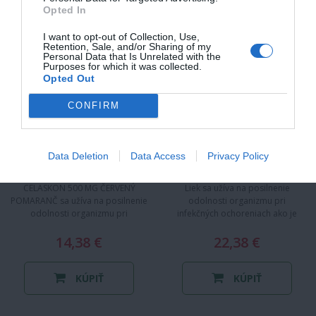
Opted In
I want to opt-out of Collection, Use,
Retention, Sale, and/or Sharing of my
Personal Data that Is Unrelated with the
Purposes for which it was collected.
Opted Out
CONFIRM
Data Deletion
Data Access
Privacy Policy
CELASKON 500 MG ČERVENÝ
Liek sa užíva na posilnenie
POMARANČ sa užíva na posilnenie
odolnosti organizmu pri
odolnosti organizmu pri
infekčných ochoreniach ako je
infekčných ochoreniach ako je
chrípka a nachladnutie.
14,38 €
chrípka a…
CELASKON…
22,38 €
KÚPIŤ
KÚPIŤ