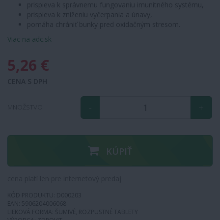
prispieva k správnemu fungovaniu imunitného systému,
prispieva k zníženiu vyčerpania a únavy,
pomáha chrániť bunky pred oxidačným stresom.
Viac na adc.sk
5,26 €
CENA S DPH
-
+
MNOŽSTVO
KÚPIŤ
cena platí len pre internetový predaj
KÓD PRODUKTU: D000203
EAN: 5906204006068
LIEKOVÁ FORMA: ŠUMIVÉ, ROZPUSTNÉ TABLETY