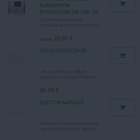
KONOPNÝM
EXTRAKTOM 5% CBD, 30
CPS
Organický olej obsahuje
rozmanité spektrum prospešných
fytozlúčenín, vrátane mnohých
terpénov, fenolov, esterov a…
25,00 €
45,00 €
OSCILLOCOCCINUM
Liek sa používa na základe
poznatkov uvedených v Materia
Medica Homeopatica. Podporný
homeopatický liek na liečbu…
65,74 €
FLECTOR NÁPLASŤ
Na lokálne ošetrenie traumaticky
zapríčinených bolestí a zápalov
šliach, svalov, väzov horných a