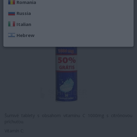
Romania
Russia
Italian
Hebrew
Šumivé tablety s obsahom vitamínu C 1000mg s citrónovou
príchuťou.
Vitamín C: