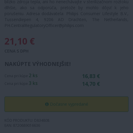
blízko zdroja tepla, ani ho nenechávajte v sterilizačnom roztoku
dlhšie, ako sa odporúča, pretože by mohlo dôjsť k jeho
porušeniu. Adresa dodávateľa: Philips Consumer Lifestyle B.V.,
Tussendiepen 4, 9206 AD Drachten, The Netherlands,
PH.CentralRegulatoryOfficer@philips.com
21,10 €
CENA S DPH
NAKÚPTE VÝHODNEJŠIE!
2 ks
16,83 €
Cena pri kúpe
3 ks
14,70 €
Cena pri kúpe
Dočasne vypredané
KÓD PRODUKTU: D834808
EAN: 8720689016636