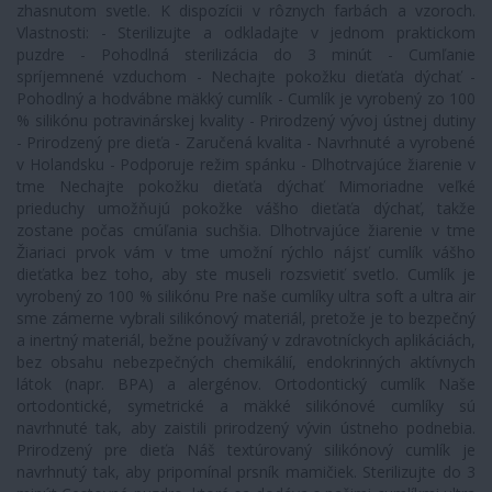
zhasnutom svetle. K dispozícii v rôznych farbách a vzoroch.
Vlastnosti: - Sterilizujte a odkladajte v jednom praktickom
puzdre - Pohodlná sterilizácia do 3 minút - Cumľanie
spríjemnené vzduchom - Nechajte pokožku dieťaťa dýchať -
Pohodlný a hodvábne mäkký cumlík - Cumlík je vyrobený zo 100
% silikónu potravinárskej kvality - Prirodzený vývoj ústnej dutiny
- Prirodzený pre dieťa - Zaručená kvalita - Navrhnuté a vyrobené
v Holandsku - Podporuje režim spánku - Dlhotrvajúce žiarenie v
tme Nechajte pokožku dieťaťa dýchať Mimoriadne veľké
prieduchy umožňujú pokožke vášho dieťaťa dýchať, takže
zostane počas cmúľania suchšia. Dlhotrvajúce žiarenie v tme
Žiariaci prvok vám v tme umožní rýchlo nájsť cumlík vášho
dieťatka bez toho, aby ste museli rozsvietiť svetlo. Cumlík je
vyrobený zo 100 % silikónu Pre naše cumlíky ultra soft a ultra air
sme zámerne vybrali silikónový materiál, pretože je to bezpečný
a inertný materiál, bežne používaný v zdravotníckych aplikáciách,
bez obsahu nebezpečných chemikálií, endokrinných aktívnych
látok (napr. BPA) a alergénov. Ortodontický cumlík Naše
ortodontické, symetrické a mäkké silikónové cumlíky sú
navrhnuté tak, aby zaistili prirodzený vývin ústneho podnebia.
Prirodzený pre dieťa Náš textúrovaný silikónový cumlík je
navrhnutý tak, aby pripomínal prsník mamičiek. Sterilizujte do 3