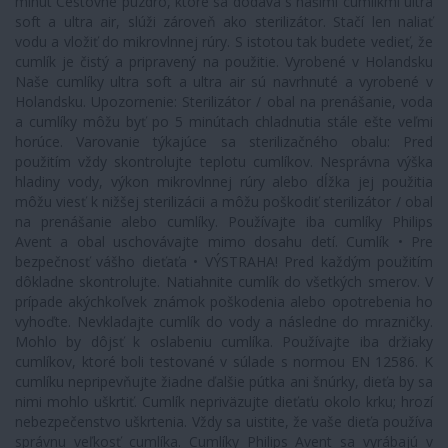
minút Cestovné puzdro, ktoré sa dodáva s našimi cumlíkmi ultra
soft a ultra air, slúži zároveň ako sterilizátor. Stačí len naliať
vodu a vložiť do mikrovlnnej rúry. S istotou tak budete vedieť, že
cumlík je čistý a pripravený na použitie. Vyrobené v Holandsku
Naše cumlíky ultra soft a ultra air sú navrhnuté a vyrobené v
Holandsku. Upozornenie: Sterilizátor / obal na prenášanie, voda
a cumlíky môžu byť po 5 minútach chladnutia stále ešte veľmi
horúce. Varovanie týkajúce sa sterilizačného obalu: Pred
použitím vždy skontrolujte teplotu cumlíkov. Nesprávna výška
hladiny vody, výkon mikrovlnnej rúry alebo dĺžka jej použitia
môžu viesť k nižšej sterilizácii a môžu poškodiť sterilizátor / obal
na prenášanie alebo cumlíky. Používajte iba cumlíky Philips
Avent a obal uschovávajte mimo dosahu detí. Cumlík • Pre
bezpečnosť vášho dieťaťa • VÝSTRAHA! Pred každým použitím
dôkladne skontrolujte. Natiahnite cumlík do všetkých smerov. V
prípade akýchkoľvek známok poškodenia alebo opotrebenia ho
vyhoďte. Nevkladajte cumlík do vody a následne do mrazničky.
Mohlo by dôjsť k oslabeniu cumlíka. Používajte iba držiaky
cumlíkov, ktoré boli testované v súlade s normou EN 12586. K
cumlíku nepripevňujte žiadne ďalšie pútka ani šnúrky, dieťa by sa
nimi mohlo uškrtiť. Cumlík nepriväzujte dieťaťu okolo krku; hrozí
nebezpečenstvo uškrtenia. Vždy sa uistite, že vaše dieťa používa
správnu veľkosť cumlíka. Cumlíky Philips Avent sa vyrábajú v