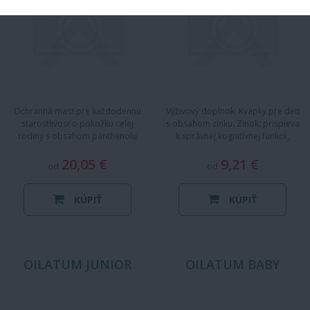
Ochranná masť pre každodennú
Výživový doplnok. Kvapky pre deti
starostlivosť o pokožku celej
s obsahom zinku. Zinok: prispieva
rodiny s obsahom panthenolu
k správnej kognitívnej funkcii,
(provitamín B5). Vhodná pre…
prispieva k…
20,05 €
9,21 €
od
od
KÚPIŤ
KÚPIŤ
OILATUM JUNIOR
OILATUM BABY