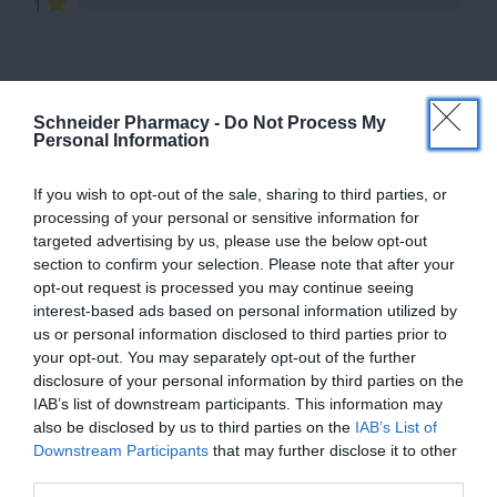
1
Schneider Pharmacy -
Do Not Process My
K PRODUKTU ODPORÚČAME
Personal Information
If you wish to opt-out of the sale, sharing to third parties, or
processing of your personal or sensitive information for
targeted advertising by us, please use the below opt-out
FYTO DETSKÝ ČAJ NA
BEPANTHEN
section to confirm your selection. Please note that after your
SPÁNOK
OCHRANNÁ MASŤ
opt-out request is processed you may continue seeing
interest-based ads based on personal information utilized by
us or personal information disclosed to third parties prior to
your opt-out. You may separately opt-out of the further
disclosure of your personal information by third parties on the
IAB’s list of downstream participants. This information may
also be disclosed by us to third parties on the
IAB’s List of
Downstream Participants
that may further disclose it to other
third parties.