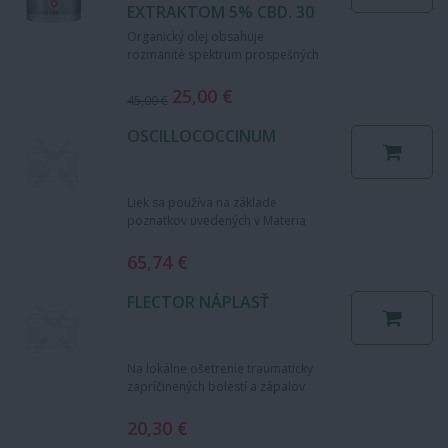
EXTRAKTOM 5% CBD, 30
CPS
Organický olej obsahuje
rozmanité spektrum prospešných
fytozlúčenín, vrátane mnohých
terpénov, fenolov, esterov a…
25,00 €
45,00 €
OSCILLOCOCCINUM
Liek sa používa na základe
poznatkov uvedených v Materia
Medica Homeopatica. Podporný
homeopatický liek na liečbu…
65,74 €
FLECTOR NÁPLASŤ
Na lokálne ošetrenie traumaticky
zapríčinených bolestí a zápalov
šliach, svalov, väzov horných a
dolných končatín …
20,30 €