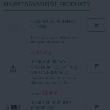
NAJPREDÁVANEJŠIE PRODUKTY
COLDREX HORÚCI NÁPOJ
CITRÓN
Horúci nápoj s príchuťou citróna
určený pre dospelých a
dospievajúcich od 15 rokov s
telesnou hmotnosťou nad 50 kg.…
17,39 €
od
10 ML CBD BROAD
SPECTRUM OLEJ 5% CBD,
0% THC PRE MAČKY
Základné balenie. Organický olej
obsahuje rozmanité spektrum
prospešných fytozlúčenín, vrátane
mnohých terpénov,…
23,00 €
39,00 €
10 ML CBD KAPSULE S
KONOPNÝM