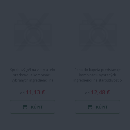
Sprchový gél na vlasy a telo
Pena do kúpeľa predstavuje
predstavuje kombináciu
kombináciu vybraných
vybraných ingrediencií na
ingrediencií na starostlivosť o
starostlivosť o pokožku a
pokožku a pokožku aj tých
pokožku aj tých…
11,13 €
najmenších.…
12,48 €
od
od
KÚPIŤ
KÚPIŤ