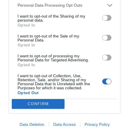
Personal Data Processing Opt Outs
I want to opt-out of the Sharing of my
personal data.
Bylinný čaj v záparových
Ochranná masť pre každodennú
Opted In
vrecúškach určený pre deti od
starostlivosť o pokožku celej
ukončeného 6. mesiaca veku.
rodiny s obsahom panthenolu
I want to opt-out of the Sale of my
Zloženie: vňať medovky
(provitamín B5). Vhodná pre…
Personal Data.
(Melissae…
3,46 €
9,36 €
Opted In
od
od
I want to opt-out of processing my
KÚPIŤ
KÚPIŤ
Personal Data for Targeted Advertising.
Opted In
I want to opt-out of Collection, Use,
Retention, Sale, and/or Sharing of my
Personal Data that Is Unrelated with the
BEPANTHEN
PLATAN ZINÁČIK 20 G
Purposes for which it was collected.
OCHRANNÁ MASŤ
Opted Out
CONFIRM
Data Deletion
Data Access
Privacy Policy