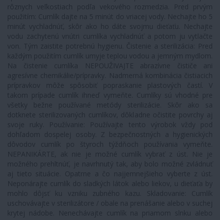
rôznych veľkostiach podľa vekového rozmedzia. Pred prvým
použitím: Cumlík dajte na 5 minút do vriacej vody. Nechajte ho 5
minút vychladnúť, skôr ako ho dáte svojmu dieťaťu. Nechajte
vodu zachytenú vnútri cumlíka vychladnúť a potom ju vytlačte
von. Tým zaistite potrebnú hygienu. Čistenie a sterilizácia: Pred
každým použitím cumlík umyje teplou vodou a jemným mydlom.
Na čistenie cumlíka NEPOUŽIVAJTE abrazívne čističe ani
agresívne chemikálie/prípravky. Nadmerná kombinácia čistiacich
prípravkov môže spôsobiť popraskanie plastových častí. V
takom prípade cumlík ihneď vymeňte. Cumlíky sú vhodné pre
všetky bežne používané metódy sterilizácie. Skôr ako sa
dotknete sterilizovaných cumlíkov, dôkladne očistite povrchy aj
svoje ruky. Používanie: Používajte tento výrobok vždy pod
dohľadom dospelej osoby. Z bezpečnostných a hygienických
dôvodov cumlík po štyroch týždňoch používania vymeňte.
NEPANIKÁRTE, ak nie je možné cumlík vybrať z úst. Nie je
možného prehltnúť, je navrhnutý tak, aby bolo možné zvládnuť
aj tieto situácie. Opatrne a čo najjemnejšieho vyberte z úst.
Neponárajte cumlík do sladkých látok alebo liekov, u dieťaťa by
mohlo dôjsť ku vzniku zubného kazu. Skladovanie: Cumlík
uschovávajte v sterilizátore / obale na prenášanie alebo v suchej
krytej nádobe. Nenechávajte cumlík na priamom slnku alebo