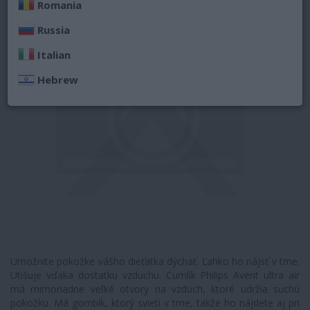
Romania
Russia
Italian
Hebrew
Umožnite pokožke vášho dieťatka dýchať. Ľahko ho nájsť v tme.
Utišuje vďaka dostatku vzduchu. Cumlík Philips Avent ultra air
má mimoriadne veľké otvory na vzduch, ktoré udržia suchú
pokožku. Má gombík, ktorý svieti v tme, takže ho nájdete aj pri