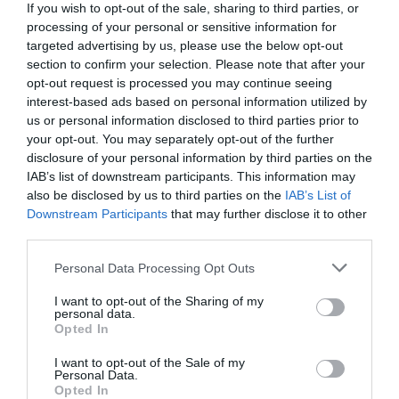
If you wish to opt-out of the sale, sharing to third parties, or
processing of your personal or sensitive information for
targeted advertising by us, please use the below opt-out
section to confirm your selection. Please note that after your
opt-out request is processed you may continue seeing
interest-based ads based on personal information utilized by
us or personal information disclosed to third parties prior to
your opt-out. You may separately opt-out of the further
disclosure of your personal information by third parties on the
IAB’s list of downstream participants. This information may
also be disclosed by us to third parties on the
IAB’s List of
Downstream Participants
that may further disclose it to other
third parties.
Liek Panadol je analgetikum,
Liek obsahuje tri liečivá:
antipyretikum určené na tlmenie
Paracetamol pôsobí proti bolesti
Personal Data Processing Opt Outs
stredne silnej až silnej bolesti.
a znižuje telesnú teplotu.
Panadol obsahuje…
Guajfenezín zosilňuje…
I want to opt-out of the Sharing of my
16,94 €
20,30 €
personal data.
Opted In
KÚPIŤ
KÚPIŤ
I want to opt-out of the Sale of my
Personal Data.
Opted In