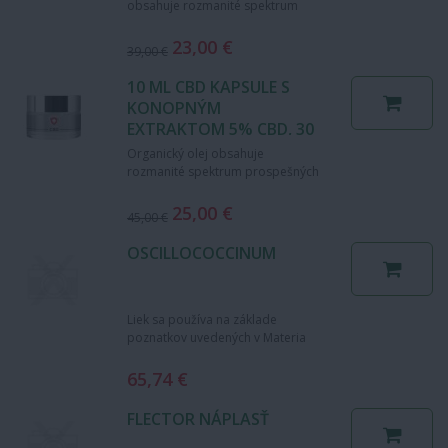
obsahuje rozmanité spektrum
prospešných fytozlúčenín, vrátane
mnohých terpénov,…
23,00 €
39,00 €
10 ML CBD KAPSULE S
KONOPNÝM
EXTRAKTOM 5% CBD, 30
CPS
Organický olej obsahuje
rozmanité spektrum prospešných
fytozlúčenín, vrátane mnohých
terpénov, fenolov, esterov a…
25,00 €
45,00 €
OSCILLOCOCCINUM
Liek sa používa na základe
poznatkov uvedených v Materia
Medica Homeopatica. Podporný
homeopatický liek na liečbu…
65,74 €
FLECTOR NÁPLASŤ