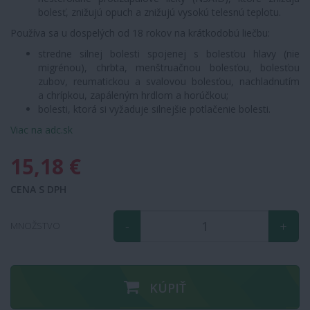
bolesť, znižujú opuch a znižujú vysokú telesnú teplotu.
Používa sa u dospelých od 18 rokov na krátkodobú liečbu:
stredne silnej bolesti spojenej s bolesťou hlavy (nie
migrénou), chrbta, menštruačnou bolesťou, bolesťou
zubov, reumatickou a svalovou bolesťou, nachladnutím
a chrípkou, zapáleným hrdlom a horúčkou;
bolesti, ktorá si vyžaduje silnejšie potlačenie bolesti.
Viac na adc.sk
15,18 €
CENA S DPH
-
+
MNOŽSTVO
KÚPIŤ