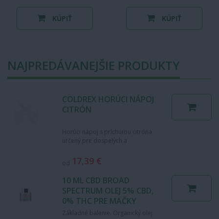
KÚPIŤ
KÚPIŤ
NAJPREDÁVANEJŠIE PRODUKTY
COLDREX HORÚCI NÁPOJ
CITRÓN
Horúci nápoj s príchuťou citróna
určený pre dospelých a
dospievajúcich od 15 rokov s
telesnou hmotnosťou nad 50 kg.…
17,39 €
od
10 ML CBD BROAD
SPECTRUM OLEJ 5% CBD,
0% THC PRE MAČKY
Základné balenie. Organický olej