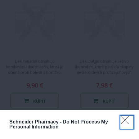
Liek Panadol obsahujú
Liek Ibalgin obsahuje liečivo
kombináciu dvoch liečiv, ktorá je
ibuprofen, ktoré patrí do skupiny
účinná proti bolesti a horúčke:
nesteroidných protizápalových
paracetamol a kofeín. Panadol…
liečiv. Ibalgin zmierňuje…
9,90 €
7,98 €
KÚPIŤ
KÚPIŤ
Schneider Pharmacy -
Do Not Process My
Personal Information
PANADOL ULTRA
ATARALGIN
RAPIDE