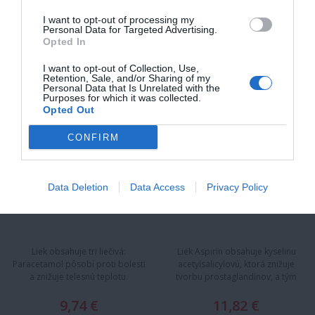
I want to opt-out of processing my
Personal Data for Targeted Advertising.
ATARALGIN
ASPIRIN 500 MG
Opted In
I want to opt-out of Collection, Use,
Retention, Sale, and/or Sharing of my
Personal Data that Is Unrelated with the
Purposes for which it was collected.
Opted Out
CONFIRM
Data Deletion
Data Access
Privacy Policy
Liek obsahuje tri liečivá:
Liek Aspirin obsahuje kyselinu
Paracetamol pôsobí proti bolesti
acetylsalicylovú, ktorá znižuje
a znižuje telesnú teplotu.
tvorbu prostaglandínov, a tým
Guajfenezín zosilňuje…
pôsobí proti bolesti,…
9,74 €
11,82 €