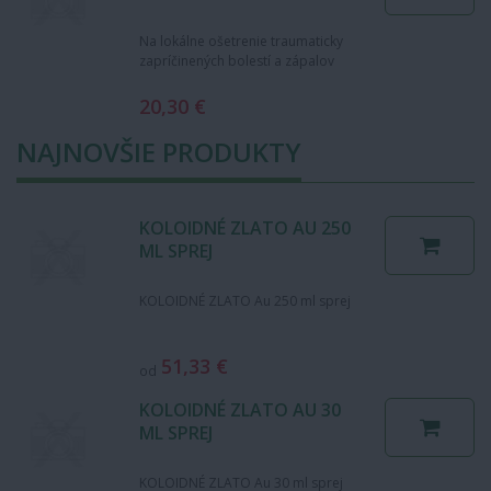
Na lokálne ošetrenie traumaticky
zapríčinených bolestí a zápalov
šliach, svalov, väzov horných a
dolných končatín …
20,30 €
NAJNOVŠIE PRODUKTY
KOLOIDNÉ ZLATO AU 250
ML SPREJ
KOLOIDNÉ ZLATO Au 250 ml sprej
51,33 €
od
KOLOIDNÉ ZLATO AU 30
ML SPREJ
KOLOIDNÉ ZLATO Au 30 ml sprej