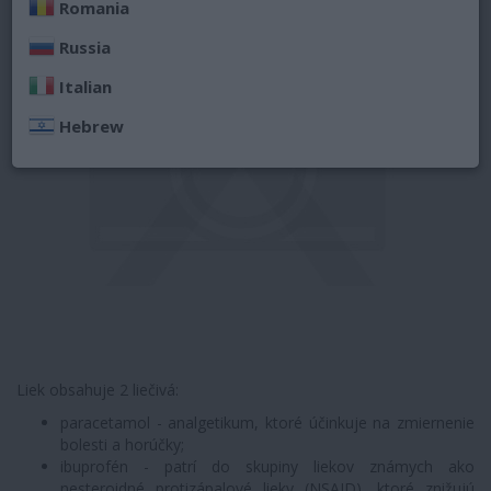
Romania
Russia
Italian
Hebrew
Liek obsahuje 2 liečivá:
paracetamol - analgetikum, ktoré účinkuje na zmiernenie
bolesti a horúčky;
ibuprofén - patrí do skupiny liekov známych ako
nesteroidné protizápalové lieky (NSAID), ktoré znižujú